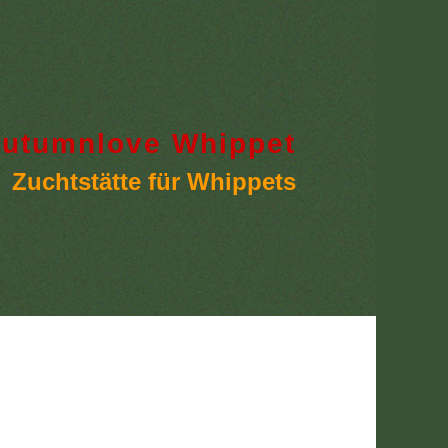
utumnlove Whippet
Zuchtstätte für Whippets